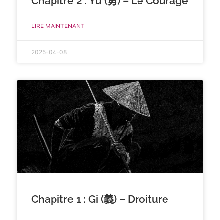
Chapitre 2 : Yu (勇) – Le Courage
LIRE MAINTENANT
2025-04-08
Chapitre 1 : Gi (義) – Droiture